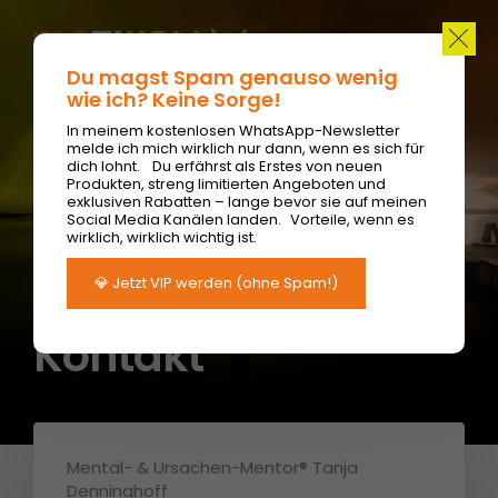
Über Mich
Das MeTiKom® Experten-Team
Du magst Spam genauso wenig
Methode
Kooperationspartner
Kontakt
wie ich? Keine Sorge!
In meinem kostenlosen WhatsApp-Newsletter
melde ich mich wirklich nur dann, wenn es sich für
dich lohnt. Du erfährst als Erstes von neuen
Produkten, streng limitierten Angeboten und
exklusiven Rabatten – lange bevor sie auf meinen
Social Media Kanälen landen. Vorteile, wenn es
wirklich, wirklich wichtig ist.
💎 Jetzt VIP werden
(ohne Spam!)
Kontakt
Mental- & Ursachen-Mentor® Tanja
Denninghoff